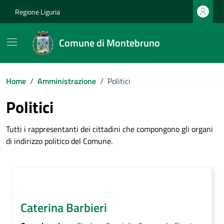
Vai ai contenuti
Vai al footer
Regione Liguria
Comune di Montebruno
Home
/
Amministrazione
/
Politici
Politici
Tutti i rappresentanti dei cittadini che compongono gli organi
di indirizzo politico del Comune.
Caterina Barbieri