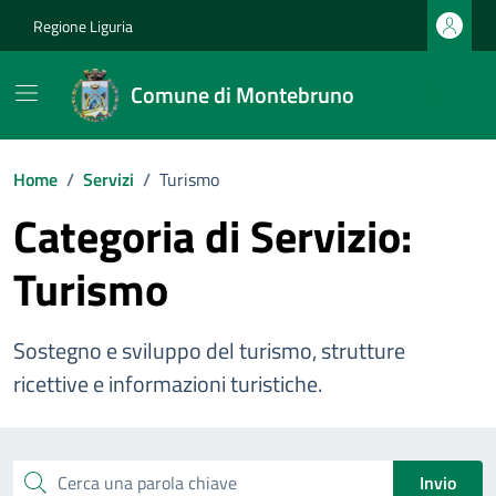
Vai ai contenuti
Vai al footer
Regione Liguria
Comune di Montebruno
Home
/
Servizi
/
Turismo
Categoria di Servizio:
Turismo
Sostegno e sviluppo del turismo, strutture
ricettive e informazioni turistiche.
Esplora tutti i servizi
Cerca una parola chiave
Invio