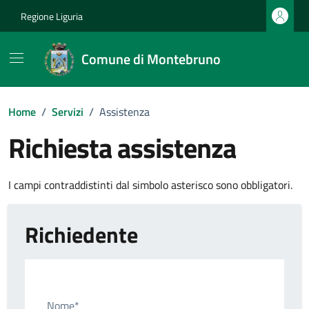
Vai ai contenuti
Vai al footer
Regione Liguria
Comune di Montebruno
Home
/
Servizi
/
Assistenza
Richiesta assistenza
I campi contraddistinti dal simbolo asterisco sono obbligatori.
Richiedente
Nome*