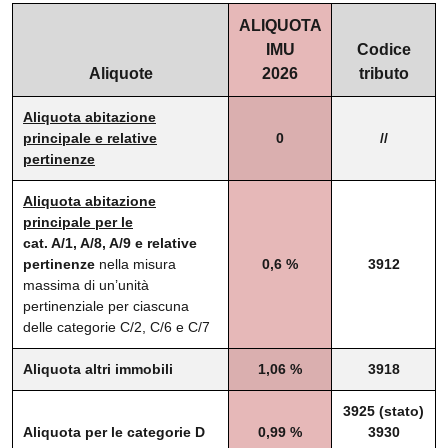
ALIQUOTA
IMU
Codice
Aliquote
2026
tributo
Aliquota abitazione
principale e relative
0
//
pertinenze
Aliquota abitazione
principale per le
cat. A/1, A/8, A/9 e relative
pertinenze
nella misura
0,6 %
3912
massima di un’unità
pertinenziale per ciascuna
delle categorie C/2, C/6 e C/7
Aliquota altri immobili
1,06 %
3918
3925 (stato)
Aliquota per le categorie D
0,99 %
3930