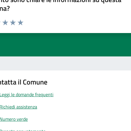
na?
1 stelle su 5
uta 2 stelle su 5
Valuta 3 stelle su 5
Valuta 4 stelle su 5
Valuta 5 stelle su 5
tatta il Comune
Leggi le domande frequenti
Richiedi assistenza
Numero verde