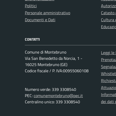
Politici
Autorizz
Personale amministrativo
Catasto 
Documenti e Dati
Cultura 
Educazi
CONTATTI
Comune di Montebruno
Leggi le
Via San Benedetto da Norcia, 1 -
Prenota
16025 Montebruno (GE)
Segnalaz
Codice fiscale / P. IVA:00955060108
Whistle
Richiest
Attuazi
Numero verde: 339 3308540
Informat
PEC:
comunemontebruno@pec.it
dei dati 
Centralino unico: 339 3308540