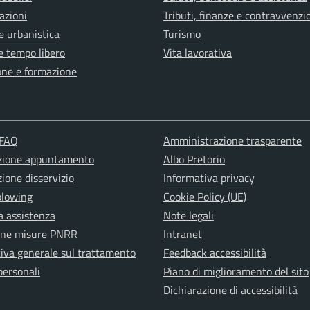
azioni
Tributi, finanze e contravvenzi
e urbanistica
Turismo
e tempo libero
Vita lavorativa
one e formazione
 FAQ
Amministrazione trasparente
zione appuntamento
Albo Pretorio
ione disservizio
Informativa privacy
blowing
Cookie Policy (UE)
a assistenza
Note legali
one misure PNRR
Intranet
iva generale sul trattamento
Feedback accessibilità
personali
Piano di miglioramento del sito
Dichiarazione di accessibilità