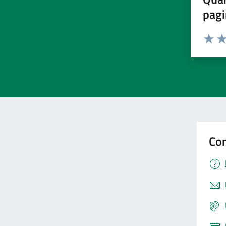
pagi
Valuta 
Val
Con