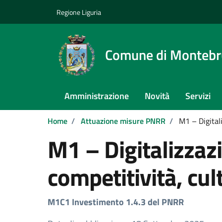
Vai ai contenuti
Vai al footer
Regione Liguria
Comune di Monteb
Amministrazione
Novità
Servizi
Home
/
Attuazione misure PNRR
/
M1 – Digital
M1 – Digitalizzaz
competitività, cul
M1C1 Investimento 1.4.3 del PNRR