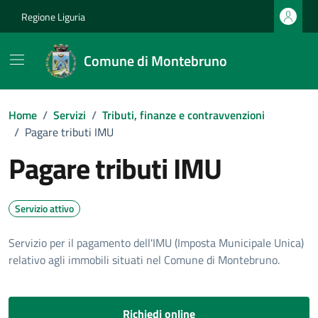
Vai ai contenuti
Vai al footer
Regione Liguria
Comune di Montebruno
Home
/
Servizi
/
Tributi, finanze e contravvenzioni
/
Pagare tributi IMU
Pagare tributi IMU
Servizio attivo
Servizio per il pagamento dell'IMU (Imposta Municipale Unica)
relativo agli immobili situati nel Comune di Montebruno.
Richiedi online