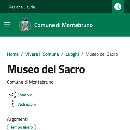
Vai ai contenuti
Vai al footer
Regione Liguria
Comune di Montebruno
Home
/
Vivere il Comune
/
Luoghi
/
Museo del Sacro
Museo del Sacro
Comune di Montebruno
Condividi
Vedi azioni
Argomenti
Tempo libero